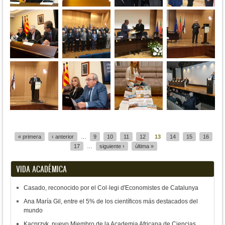
Páginas
« primera
‹ anterior
…
9
10
11
12
13
14
15
16
17
…
siguiente ›
última »
VIDA ACADÉMICA
Casado, reconocido por el Col·legi d'Economistes de Catalunya
Ana María Gil, entre el 5% de los científicos más destacados del
mundo
Kacprzyk, nuevo Miembro de la Academia Africana de Ciencias