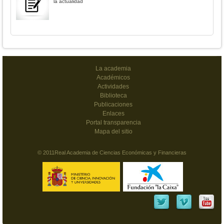
la actualidad
La academia
Académicos
Actividades
Biblioteca
Publicaciones
Enlaces
Portal transparencia
Mapa del sitio
© 2011Real Academia de Ciencias Económicas y Financieras