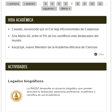
« primera
‹ anterior
…
3
4
5
6
7
8
9
10
11
…
siguiente ›
última »
VIDA ACADÉMICA
Casado, reconocido por el Col·legi d'Economistes de Catalunya
Ana María Gil, entre el 5% de los científicos más destacados del
mundo
Kacprzyk, nuevo Miembro de la Academia Africana de Ciencias
Más
ACTIVIDADES
Legados biográficos
La RACEF desarrolla un proyecto biográfico que permite
descubrir la destacada trayectoria profesional, académica y
científica de sus Académicos