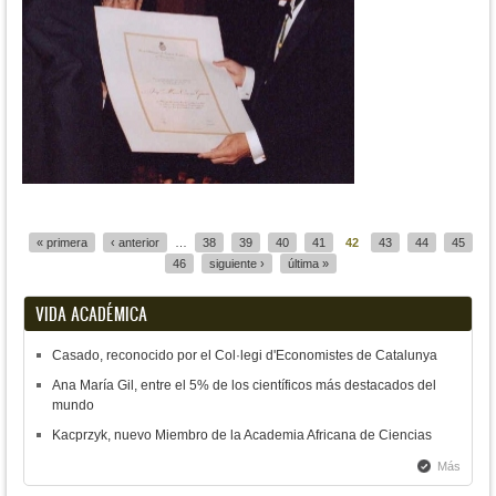
Páginas
« primera
‹ anterior
…
38
39
40
41
42
43
44
45
46
siguiente ›
última »
VIDA ACADÉMICA
Casado, reconocido por el Col·legi d'Economistes de Catalunya
Ana María Gil, entre el 5% de los científicos más destacados del
mundo
Kacprzyk, nuevo Miembro de la Academia Africana de Ciencias
Más