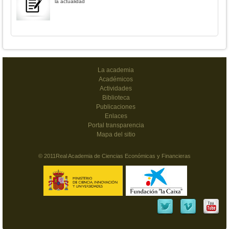
la actualidad
La academia
Académicos
Actividades
Biblioteca
Publicaciones
Enlaces
Portal transparencia
Mapa del sitio
© 2011Real Academia de Ciencias Económicas y Financieras