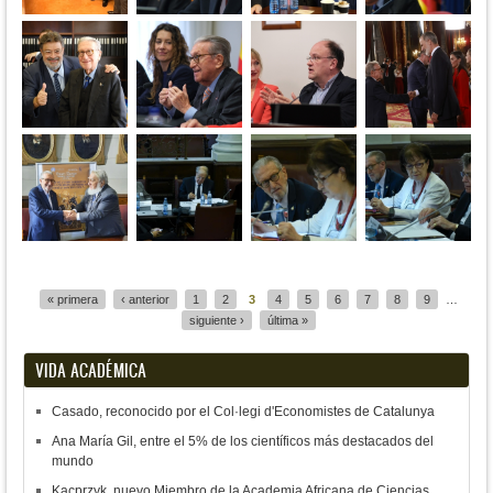
Páginas
« primera
‹ anterior
1
2
3
4
5
6
7
8
9
…
siguiente ›
última »
VIDA ACADÉMICA
Casado, reconocido por el Col·legi d'Economistes de Catalunya
Ana María Gil, entre el 5% de los científicos más destacados del
mundo
Kacprzyk, nuevo Miembro de la Academia Africana de Ciencias