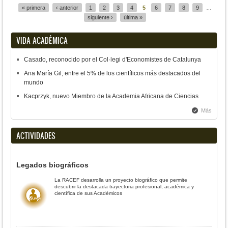
« primera
‹ anterior
1
2
3
4
5
6
7
8
9
…
siguiente ›
última »
VIDA ACADÉMICA
Casado, reconocido por el Col·legi d'Economistes de Catalunya
Ana María Gil, entre el 5% de los científicos más destacados del
mundo
Kacprzyk, nuevo Miembro de la Academia Africana de Ciencias
Más
ACTIVIDADES
Legados biográficos
La RACEF desarrolla un proyecto biográfico que permite
descubrir la destacada trayectoria profesional, académica y
científica de sus Académicos