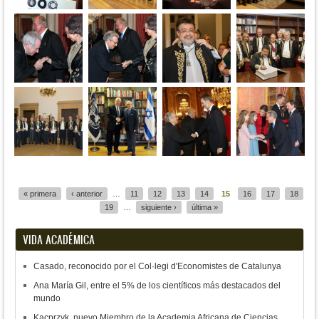
Páginas
« primera
‹ anterior
…
11
12
13
14
15
16
17
18
19
…
siguiente ›
última »
VIDA ACADÉMICA
Casado, reconocido por el Col·legi d'Economistes de Catalunya
Ana María Gil, entre el 5% de los científicos más destacados del
mundo
Kacprzyk, nuevo Miembro de la Academia Africana de Ciencias