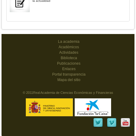
la actualidad
La academia
Académicos
Actividades
Biblioteca
Publicaciones
Enlaces
Portal transparencia
Mapa del sitio
© 2011Real Academia de Ciencias Económicas y Financieras