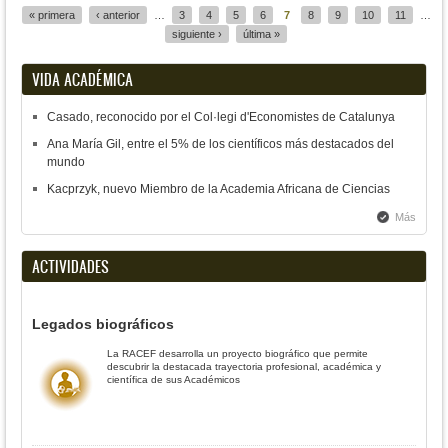
« primera
‹ anterior
…
3
4
5
6
7
8
9
10
11
…
siguiente ›
última »
VIDA ACADÉMICA
Casado, reconocido por el Col·legi d'Economistes de Catalunya
Ana María Gil, entre el 5% de los científicos más destacados del
mundo
Kacprzyk, nuevo Miembro de la Academia Africana de Ciencias
Más
ACTIVIDADES
Legados biográficos
La RACEF desarrolla un proyecto biográfico que permite
descubrir la destacada trayectoria profesional, académica y
científica de sus Académicos