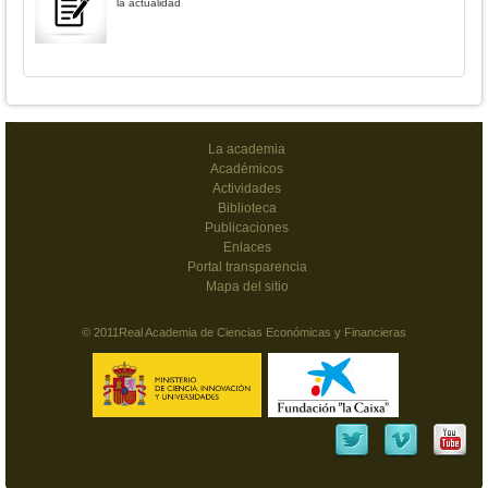
la actualidad
La academia
Académicos
Actividades
Biblioteca
Publicaciones
Enlaces
Portal transparencia
Mapa del sitio
© 2011Real Academia de Ciencias Económicas y Financieras