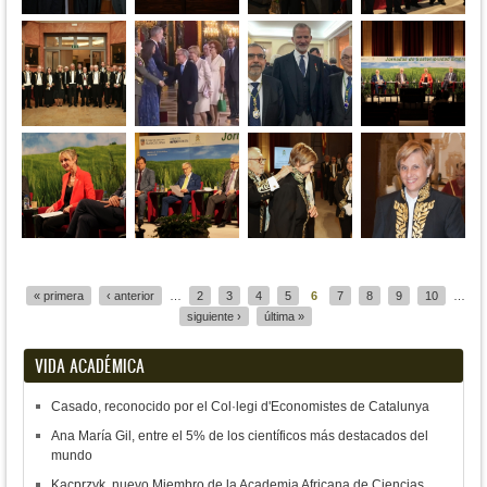
Páginas
« primera
‹ anterior
…
2
3
4
5
6
7
8
9
10
…
siguiente ›
última »
VIDA ACADÉMICA
Casado, reconocido por el Col·legi d'Economistes de Catalunya
Ana María Gil, entre el 5% de los científicos más destacados del
mundo
Kacprzyk, nuevo Miembro de la Academia Africana de Ciencias