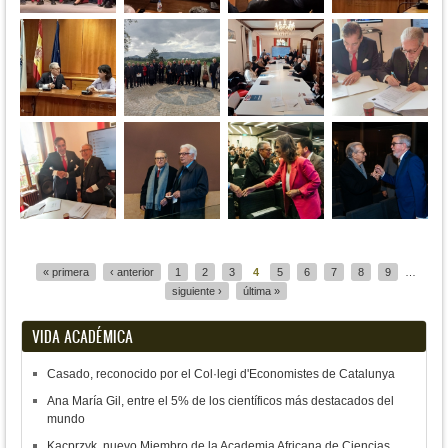
Páginas
« primera
‹ anterior
1
2
3
4
5
6
7
8
9
…
siguiente ›
última »
VIDA ACADÉMICA
Casado, reconocido por el Col·legi d'Economistes de Catalunya
Ana María Gil, entre el 5% de los científicos más destacados del
mundo
Kacprzyk, nuevo Miembro de la Academia Africana de Ciencias