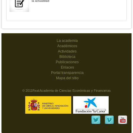
la actualidad
La academia
Académicos
Actividades
Biblioteca
Publicaciones
Enlaces
Portal transparencia
Mapa del sitio
© 2011Real Academia de Ciencias Económicas y Financieras