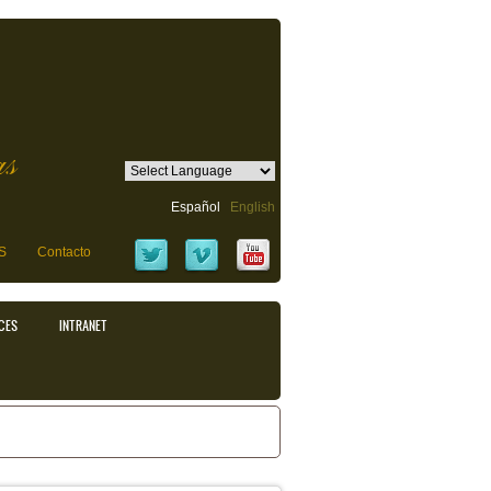
as
Español
English
S
Contacto
CES
INTRANET