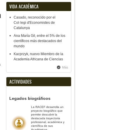
VIDA ACADÉMICA
a
Casado, reconocido por el
Col·legi d'Economistes de
Catalunya
Ana María Gil, entre el 5% de los
científicos más destacados del
mundo
Kacprzyk, nuevo Miembro de la
Academia Africana de Ciencias
a
Más
ACTIVIDADES
Legados biográficos
La RACEF desarrolla un
proyecto biográfico que
permite descubrir la
destacada trayectoria
profesional, académica y
científica de sus
Académicos