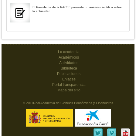
El Presidente de la RACEF presenta un análisis científico sobre
la actualidad
La academia
Académicos
Actividades
Biblioteca
Publicaciones
Enlaces
Portal transparencia
Mapa del sitio
© 2011Real Academia de Ciencias Económicas y Financieras