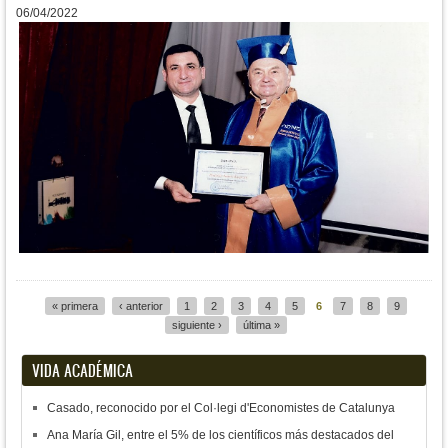
06/04/2022
« primera
‹ anterior
1
2
3
4
5
6
7
8
9
Páginas
siguiente ›
última »
VIDA ACADÉMICA
Casado, reconocido por el Col·legi d'Economistes de Catalunya
Ana María Gil, entre el 5% de los científicos más destacados del