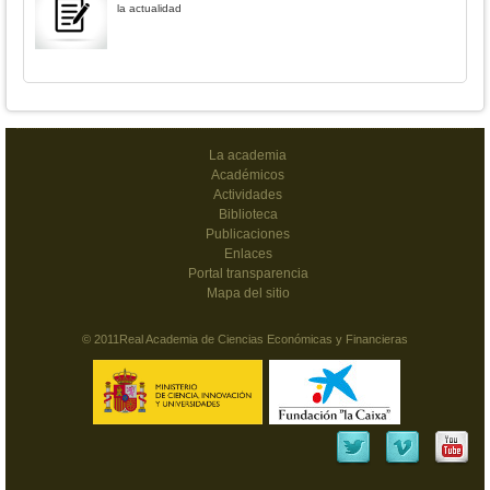
la actualidad
La academia
Académicos
Actividades
Biblioteca
Publicaciones
Enlaces
Portal transparencia
Mapa del sitio
© 2011Real Academia de Ciencias Económicas y Financieras