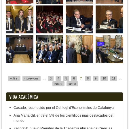
Pages
‹‹ first
‹ previous
…
3
4
5
6
7
8
9
10
11
…
next ›
last »
VIDA ACADÉMICA
Casado, reconocido por el Col·legi d'Economistes de Catalunya
Ana María Gil, entre el 5% de los científicos más destacados del
mundo
Kacprzyk, nuevo Miembro de la Academia Africana de Ciencias