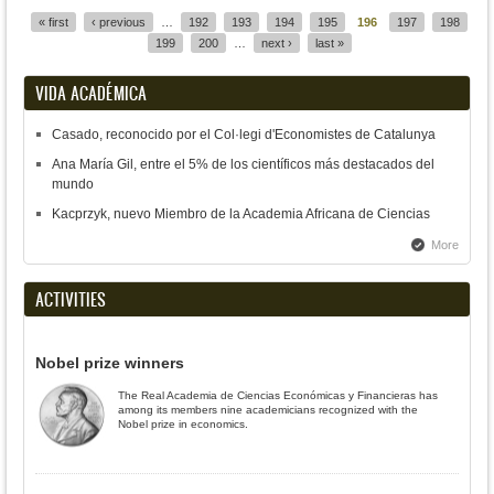
« first
‹ previous
…
192
193
194
195
196
197
198
Pages
199
200
…
next ›
last »
VIDA ACADÉMICA
Casado, reconocido por el Col·legi d'Economistes de Catalunya
Ana María Gil, entre el 5% de los científicos más destacados del
mundo
Kacprzyk, nuevo Miembro de la Academia Africana de Ciencias
More
ACTIVITIES
Nobel prize winners
The Real Academia de Ciencias Económicas y Financieras has
among its members nine academicians recognized with the
Nobel prize in economics.