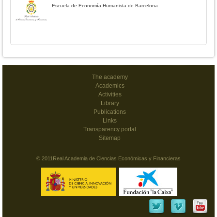
Escuela de Economía Humanista de Barcelona
The academy
Academics
Activities
Library
Publications
Links
Transparency portal
Sitemap
© 2011Real Academia de Ciencias Económicas y Financieras