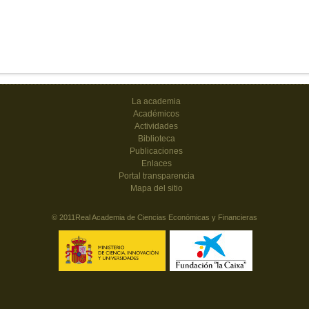
La academia
Académicos
Actividades
Biblioteca
Publicaciones
Enlaces
Portal transparencia
Mapa del sitio
© 2011Real Academia de Ciencias Económicas y Financieras