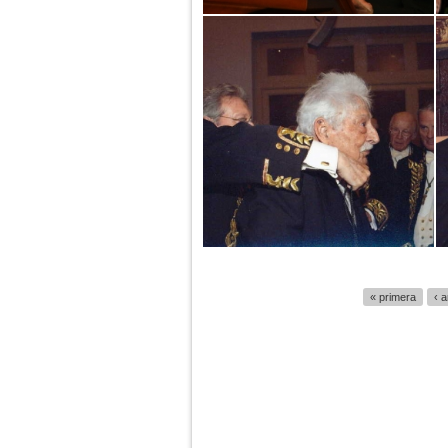
« primera
‹ a