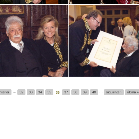
…
…
nterior
32
33
34
35
37
38
39
40
siguiente ›
última »
36