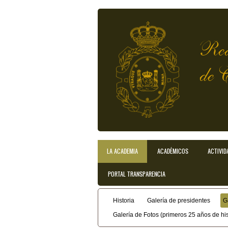
Pasar al contenido principal
Rea
de 
LA ACADEMIA
ACADÉMICOS
ACTIVID
Menú principal
PORTAL TRANSPARENCIA
Historia
Galería de presidentes
G
Menú secundario
Galería de Fotos (primeros 25 años de his