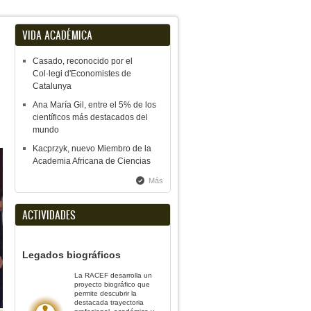
VIDA ACADÉMICA
Casado, reconocido por el
Col·legi d'Economistes de
Catalunya
Ana María Gil, entre el 5% de los
científicos más destacados del
mundo
Kacprzyk, nuevo Miembro de la
Academia Africana de Ciencias
Más
ACTIVIDADES
Legados biográficos
La RACEF desarrolla un
proyecto biográfico que
permite descubrir la
destacada trayectoria