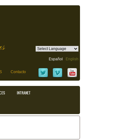
as
Español
English
S
Contacto
CES
INTRANET