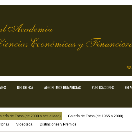
l Academia
Ciencias Económicas y Financier
RS
ADES
BIBLIOTECA
ALGORITMOS HUMANISTAS
PUBLICACIONES
ENLA
alería de Fotos (de 2000 a actualidad)
Galería de Fotos (de 1965 a 2000)
toria)
Videoteca
Distinciones y Premios