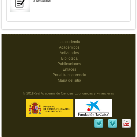
la actualidad
La academia
Académicos
Actividades
Biblioteca
Publicaciones
Enlaces
Portal transparencia
Mapa del sitio
© 2011Real Academia de Ciencias Económicas y Financieras