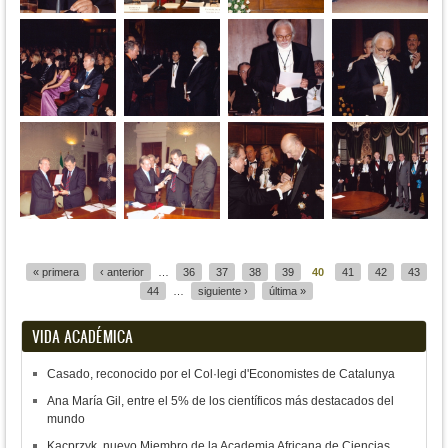
Páginas
« primera
‹ anterior
…
36
37
38
39
40
41
42
43
44
…
siguiente ›
última »
VIDA ACADÉMICA
Casado, reconocido por el Col·legi d'Economistes de Catalunya
Ana María Gil, entre el 5% de los científicos más destacados del
mundo
Kacprzyk, nuevo Miembro de la Academia Africana de Ciencias