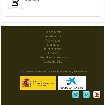
la actualidad
La academia
Académicos
Actividades
Biblioteca
Publicaciones
Enlaces
Portal transparencia
Mapa del sitio
© 2011Real Academia de Ciencias Económicas y Financieras