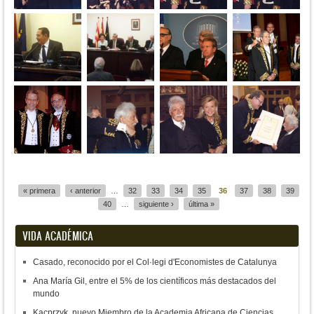
Páginas
« primera
‹ anterior
…
32
33
34
35
36
37
38
39
40
…
siguiente ›
última »
VIDA ACADÉMICA
Casado, reconocido por el Col·legi d'Economistes de Catalunya
Ana María Gil, entre el 5% de los científicos más destacados del
mundo
Kacprzyk, nuevo Miembro de la Academia Africana de Ciencias