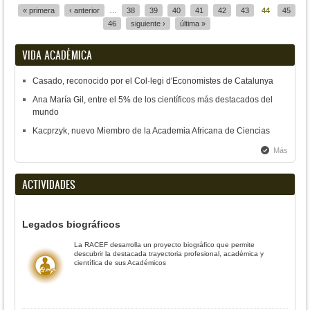
« primera
‹ anterior
…
38
39
40
41
42
43
44
45
46
siguiente ›
última »
VIDA ACADÉMICA
Casado, reconocido por el Col·legi d'Economistes de Catalunya
Ana María Gil, entre el 5% de los científicos más destacados del
mundo
Kacprzyk, nuevo Miembro de la Academia Africana de Ciencias
Más
ACTIVIDADES
Legados biográficos
La RACEF desarrolla un proyecto biográfico que permite
descubrir la destacada trayectoria profesional, académica y
científica de sus Académicos