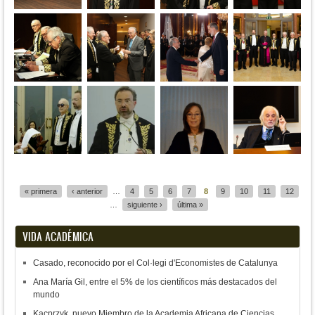
Páginas
« primera
‹ anterior
…
4
5
6
7
8
9
10
11
12
…
siguiente ›
última »
VIDA ACADÉMICA
Casado, reconocido por el Col·legi d'Economistes de Catalunya
Ana María Gil, entre el 5% de los científicos más destacados del
mundo
Kacprzyk, nuevo Miembro de la Academia Africana de Ciencias