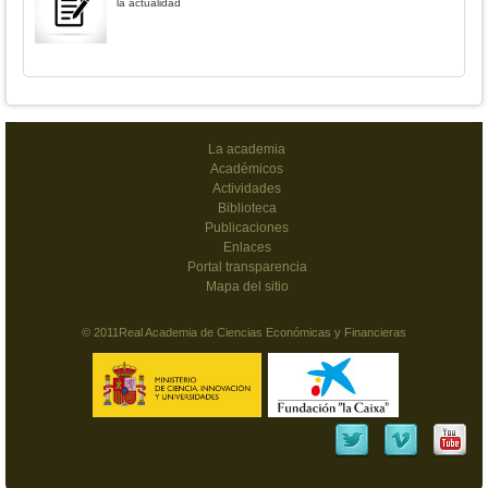
la actualidad
La academia
Académicos
Actividades
Biblioteca
Publicaciones
Enlaces
Portal transparencia
Mapa del sitio
© 2011Real Academia de Ciencias Económicas y Financieras