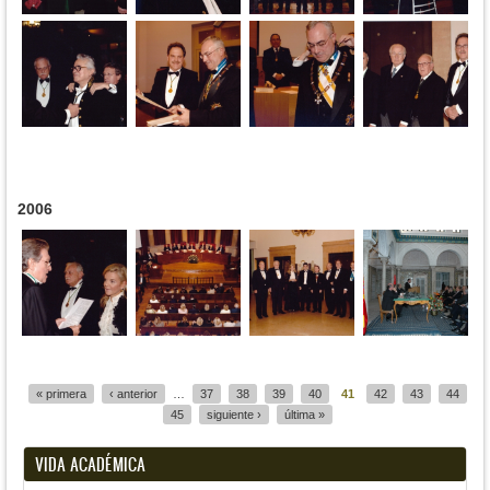
2006
Páginas
« primera
‹ anterior
…
37
38
39
40
41
42
43
44
45
siguiente ›
última »
VIDA ACADÉMICA