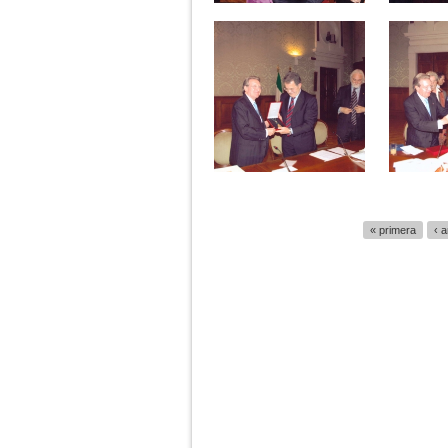
Páginas
« primera
‹ a