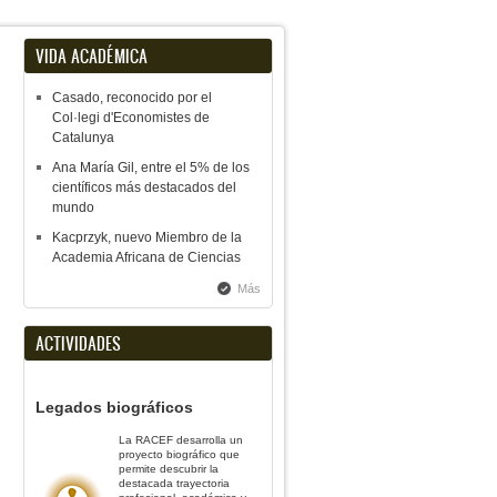
VIDA ACADÉMICA
Casado, reconocido por el
Col·legi d'Economistes de
Catalunya
Ana María Gil, entre el 5% de los
científicos más destacados del
mundo
Kacprzyk, nuevo Miembro de la
Academia Africana de Ciencias
Más
ACTIVIDADES
Legados biográficos
La RACEF desarrolla un
proyecto biográfico que
permite descubrir la
destacada trayectoria