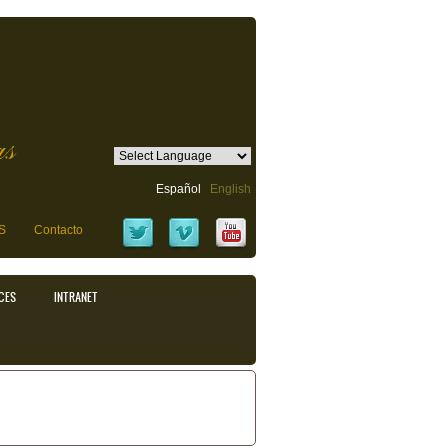
as
Español
English
S
Contacto
CES
INTRANET