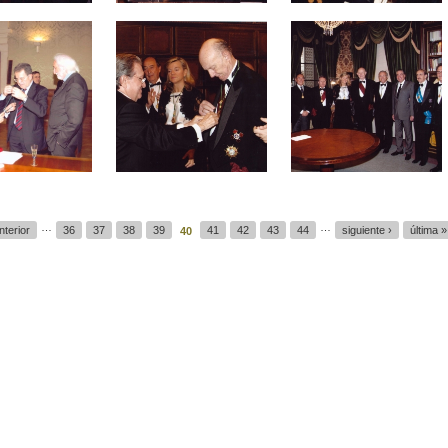
…
…
nterior
36
37
38
39
41
42
43
44
siguiente ›
última »
40