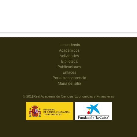
La academia
Académicos
Actividades
Biblioteca
Publicaciones
Enlaces
Portal transparencia
Mapa del sitio
© 2011Real Academia de Ciencias Económicas y Financieras