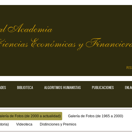
l Academia
Ciencias Económicas y Financier
RS
ADES
BIBLIOTECA
ALGORITMOS HUMANISTAS
PUBLICACIONES
ENLA
alería de Fotos (de 2000 a actualidad)
Galería de Fotos (de 1965 a 2000)
toria)
Videoteca
Distinciones y Premios