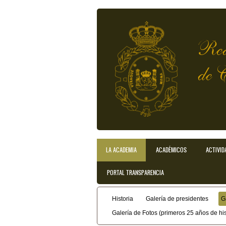
Pasar al contenido principal
Rea
de 
LA ACADEMIA
ACADÉMICOS
ACTIVID
Menú principal
PORTAL TRANSPARENCIA
Historia
Galería de presidentes
G
Menú secundario
Galería de Fotos (primeros 25 años de his