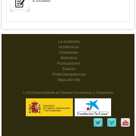
la actualidad
La academia
Académicos
Actividades
Biblioteca
Publicaciones
Enlaces
Portal transparencia
Mapa del sitio
© 2011Real Academia de Ciencias Económicas y Financieras