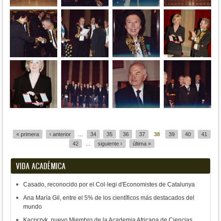
Páginas
« primera
‹ anterior
…
34
35
36
37
38
39
40
41
42
…
siguiente ›
última »
VIDA ACADÉMICA
Casado, reconocido por el Col·legi d'Economistes de Catalunya
Ana María Gil, entre el 5% de los científicos más destacados del
mundo
Kacprzyk, nuevo Miembro de la Academia Africana de Ciencias