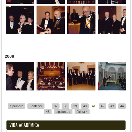
2006
Páginas
« primera
‹ anterior
…
37
38
39
40
41
42
43
44
45
siguiente ›
última »
VIDA ACADÉMICA