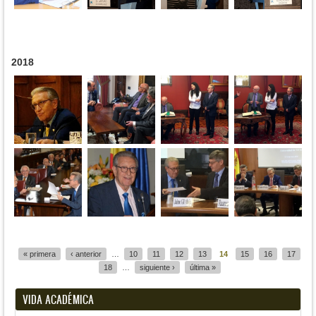
2018
Páginas
« primera
‹ anterior
…
10
11
12
13
14
15
16
17
18
…
siguiente ›
última »
VIDA ACADÉMICA