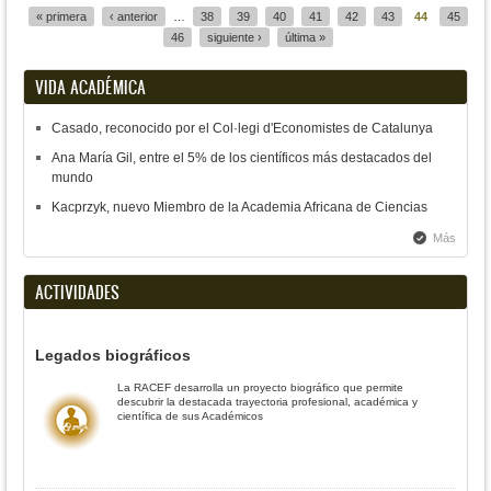
« primera
‹ anterior
…
38
39
40
41
42
43
44
45
46
siguiente ›
última »
VIDA ACADÉMICA
Casado, reconocido por el Col·legi d'Economistes de Catalunya
Ana María Gil, entre el 5% de los científicos más destacados del
mundo
Kacprzyk, nuevo Miembro de la Academia Africana de Ciencias
Más
ACTIVIDADES
Legados biográficos
La RACEF desarrolla un proyecto biográfico que permite
descubrir la destacada trayectoria profesional, académica y
científica de sus Académicos