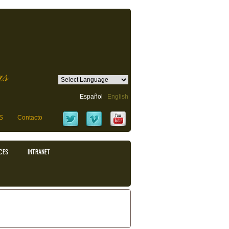
as
Español
English
S
Contacto
CES
INTRANET