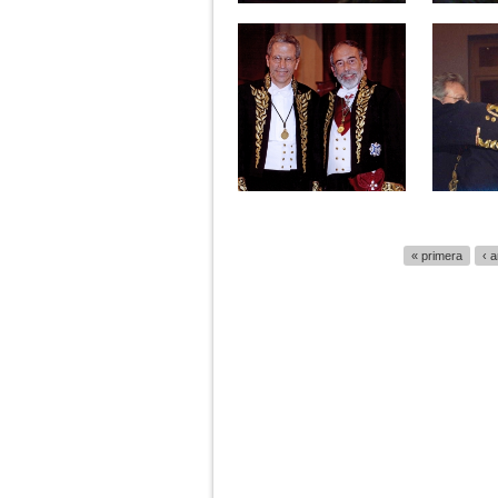
Páginas
« primera
‹ a