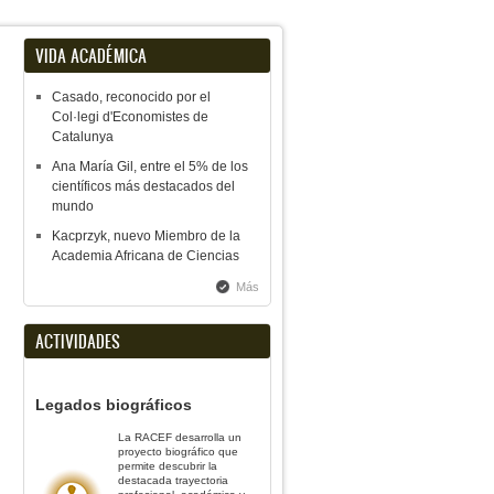
VIDA ACADÉMICA
Casado, reconocido por el
Col·legi d'Economistes de
Catalunya
Ana María Gil, entre el 5% de los
científicos más destacados del
mundo
Kacprzyk, nuevo Miembro de la
Academia Africana de Ciencias
Más
ACTIVIDADES
Legados biográficos
La RACEF desarrolla un
proyecto biográfico que
permite descubrir la
destacada trayectoria