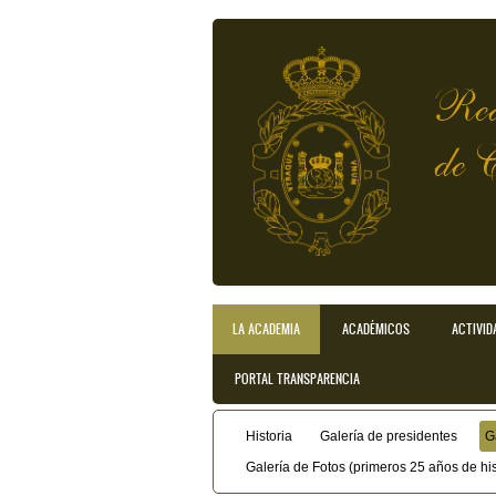
Pasar al contenido principal
Rea
de 
LA ACADEMIA
ACADÉMICOS
ACTIVID
Menú principal
PORTAL TRANSPARENCIA
Historia
Galería de presidentes
G
Menú secundario
Galería de Fotos (primeros 25 años de his