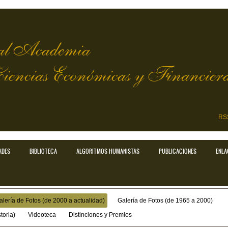
l Academia
Ciencias Económicas y Financier
RS
ADES
BIBLIOTECA
ALGORITMOS HUMANISTAS
PUBLICACIONES
ENLA
alería de Fotos (de 2000 a actualidad)
Galería de Fotos (de 1965 a 2000)
toria)
Videoteca
Distinciones y Premios