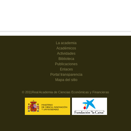
La academia
Académicos
Actividades
Biblioteca
Publicaciones
Enlaces
Portal transparencia
Mapa del sitio
© 2011Real Academia de Ciencias Económicas y Financieras