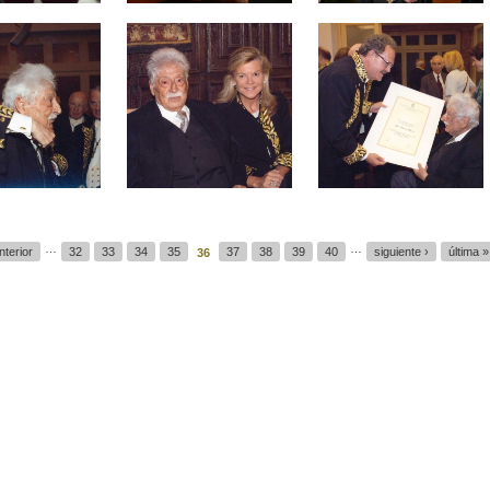
…
…
nterior
32
33
34
35
37
38
39
40
siguiente ›
última »
36