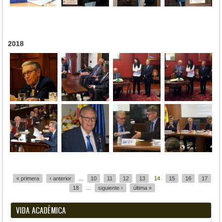
2018
Páginas
« primera
‹ anterior
…
10
11
12
13
14
15
16
17
18
…
siguiente ›
última »
VIDA ACADÉMICA