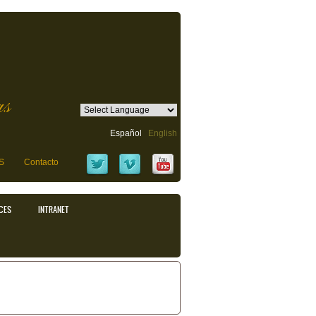
as
Español
English
S
Contacto
CES
INTRANET