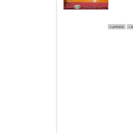
Páginas
« primera
‹ a