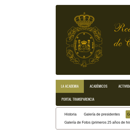
Pasar al contenido principal
Rea
de 
LA ACADEMIA
ACADÉMICOS
ACTIVID
Menú principal
PORTAL TRANSPARENCIA
Historia
Galería de presidentes
G
Menú secundario
Galería de Fotos (primeros 25 años de his