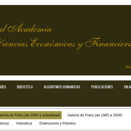
l Academia
Ciencias Económicas y Financier
RS
ADES
BIBLIOTECA
ALGORITMOS HUMANISTAS
PUBLICACIONES
ENLA
alería de Fotos (de 2000 a actualidad)
Galería de Fotos (de 1965 a 2000)
toria)
Videoteca
Distinciones y Premios