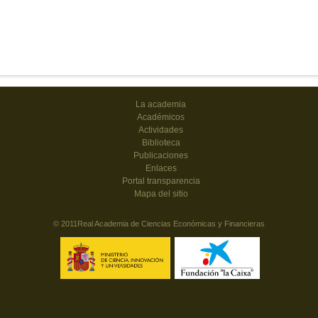
La academia
Académicos
Actividades
Biblioteca
Publicaciones
Enlaces
Portal transparencia
Mapa del sitio
© 2011Real Academia de Ciencias Económicas y Financieras