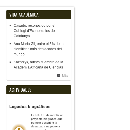
VIDA ACADÉMICA
Casado, reconocido por el
Col·legi d'Economistes de
Catalunya
Ana María Gil, entre el 5% de los
científicos más destacados del
mundo
Kacprzyk, nuevo Miembro de la
Academia Africana de Ciencias
Más
ACTIVIDADES
Legados biográficos
La RACEF desarrolla un
proyecto biográfico que
permite descubrir la
destacada trayectoria