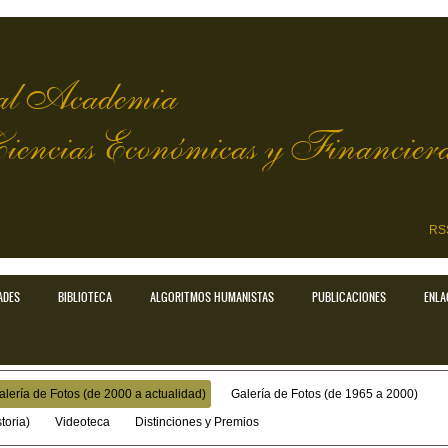
l Academia
Ciencias Económicas y Financier
RS
ADES
BIBLIOTECA
ALGORITMOS HUMANISTAS
PUBLICACIONES
ENLA
alería de Fotos (de 2000 a actualidad)
Galería de Fotos (de 1965 a 2000)
toria)
Videoteca
Distinciones y Premios