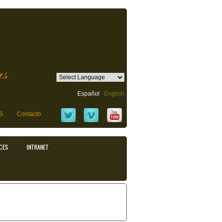
as
Español
English
S
Contacto
CES
INTRANET