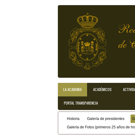
Pasar al contenido principal
Rea
de 
LA ACADEMIA
ACADÉMICOS
ACTIVID
Menú principal
PORTAL TRANSPARENCIA
Historia
Galería de presidentes
G
Menú secundario
Galería de Fotos (primeros 25 años de his