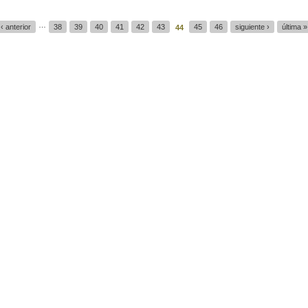
…
‹ anterior
38
39
40
41
42
43
45
46
siguiente ›
última »
44