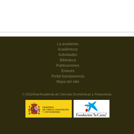
La academia
Académicos
Actividades
Biblioteca
Publicaciones
Enlaces
Portal transparencia
Mapa del sitio
© 2011Real Academia de Ciencias Económicas y Financieras