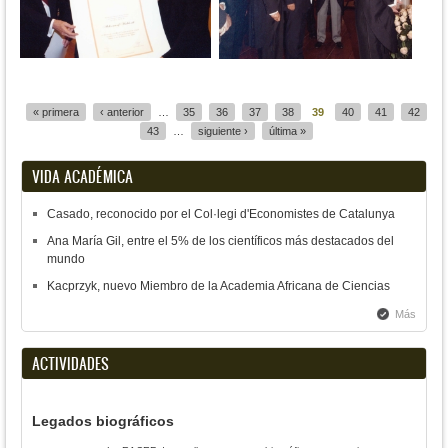
Páginas
« primera
‹ anterior
…
35
36
37
38
39
40
41
42
43
…
siguiente ›
última »
VIDA ACADÉMICA
Casado, reconocido por el Col·legi d'Economistes de Catalunya
Ana María Gil, entre el 5% de los científicos más destacados del
mundo
Kacprzyk, nuevo Miembro de la Academia Africana de Ciencias
Más
ACTIVIDADES
Legados biográficos