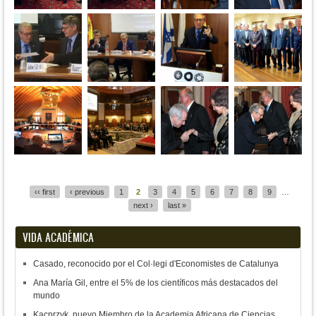
Pages
‹‹ first
‹ previous
1
2
3
4
5
6
7
8
9
…
next ›
last »
VIDA ACADÉMICA
Casado, reconocido por el Col·legi d'Economistes de Catalunya
Ana María Gil, entre el 5% de los científicos más destacados del
mundo
Kacprzyk, nuevo Miembro de la Academia Africana de Ciencias