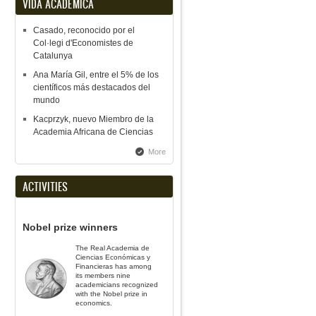
VIDA ACADÉMICA
Casado, reconocido por el
Col·legi d'Economistes de
Catalunya
Ana María Gil, entre el 5% de los
científicos más destacados del
mundo
Kacprzyk, nuevo Miembro de la
Academia Africana de Ciencias
More
ACTIVITIES
Nobel prize winners
The Real Academia de
Ciencias Económicas y
Financieras has among
its members nine
academicians recognized
with the Nobel prize in
economics.