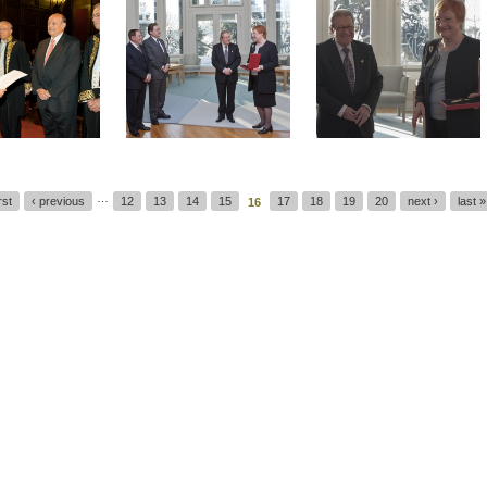
…
irst
‹ previous
12
13
14
15
17
18
19
20
next ›
last »
16