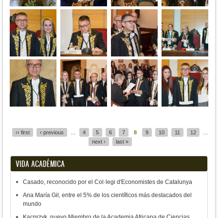
Pages
‹‹ first
‹ previous
…
4
5
6
7
8
9
10
11
12
…
next ›
last »
VIDA ACADÉMICA
Casado, reconocido por el Col·legi d'Economistes de Catalunya
Ana María Gil, entre el 5% de los científicos más destacados del
mundo
Kacprzyk, nuevo Miembro de la Academia Africana de Ciencias