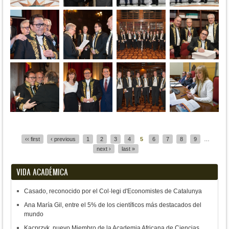
Pages
‹‹ first
‹ previous
1
2
3
4
5
6
7
8
9
…
next ›
last »
VIDA ACADÉMICA
Casado, reconocido por el Col·legi d'Economistes de Catalunya
Ana María Gil, entre el 5% de los científicos más destacados del
mundo
Kacprzyk, nuevo Miembro de la Academia Africana de Ciencias