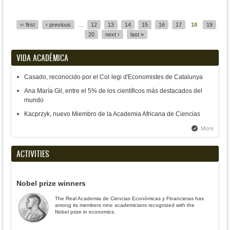
Pages
‹‹ first
‹ previous
…
12
13
14
15
16
17
18
19
20
next ›
last »
VIDA ACADÉMICA
Casado, reconocido por el Col·legi d'Economistes de Catalunya
Ana María Gil, entre el 5% de los científicos más destacados del
mundo
Kacprzyk, nuevo Miembro de la Academia Africana de Ciencias
More
ACTIVITIES
Nobel prize winners
The Real Academia de Ciencias Económicas y Financieras has
among its members nine academicians recognized with the
Nobel prize in economics.