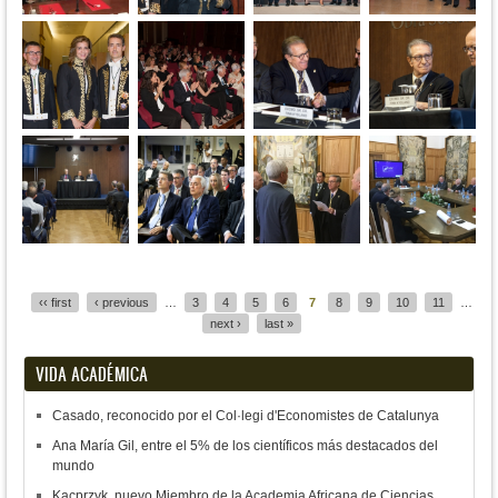
Pages
‹‹ first
‹ previous
…
3
4
5
6
7
8
9
10
11
…
next ›
last »
VIDA ACADÉMICA
Casado, reconocido por el Col·legi d'Economistes de Catalunya
Ana María Gil, entre el 5% de los científicos más destacados del
mundo
Kacprzyk, nuevo Miembro de la Academia Africana de Ciencias