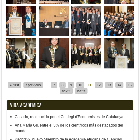
Pages
‹‹ first
‹ previous
…
7
8
9
10
11
12
13
14
15
…
next ›
last »
VIDA ACADÉMICA
Casado, reconocido por el Col·legi d'Economistes de Catalunya
Ana María Gil, entre el 5% de los científicos más destacados del
mundo
Kacprzyk, nuevo Miembro de la Academia Africana de Ciencias