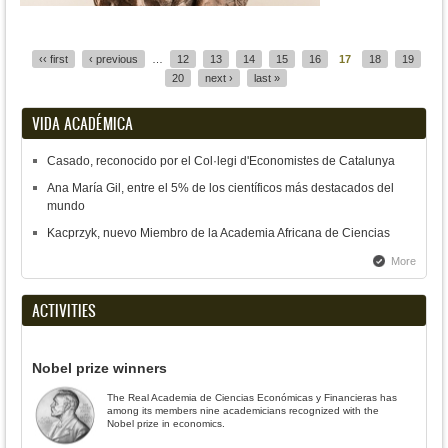
Pages
‹‹ first
‹ previous
…
12
13
14
15
16
17
18
19
20
next ›
last »
VIDA ACADÉMICA
Casado, reconocido por el Col·legi d'Economistes de Catalunya
Ana María Gil, entre el 5% de los científicos más destacados del
mundo
Kacprzyk, nuevo Miembro de la Academia Africana de Ciencias
More
ACTIVITIES
Nobel prize winners
The Real Academia de Ciencias Económicas y Financieras has
among its members nine academicians recognized with the
Nobel prize in economics.