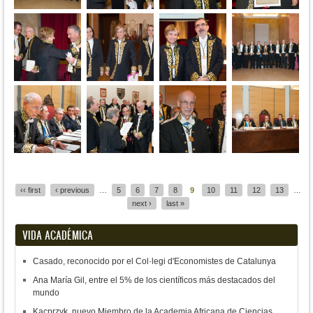
Pages
‹‹ first
‹ previous
…
5
6
7
8
9
10
11
12
13
…
next ›
last »
VIDA ACADÉMICA
Casado, reconocido por el Col·legi d'Economistes de Catalunya
Ana María Gil, entre el 5% de los científicos más destacados del
mundo
Kacprzyk, nuevo Miembro de la Academia Africana de Ciencias