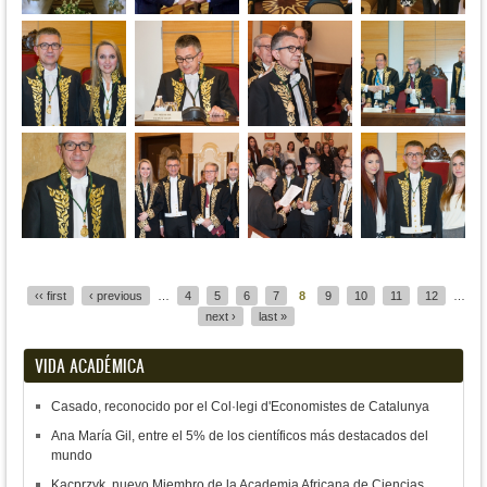
Pages
‹‹ first
‹ previous
…
4
5
6
7
8
9
10
11
12
…
next ›
last »
VIDA ACADÉMICA
Casado, reconocido por el Col·legi d'Economistes de Catalunya
Ana María Gil, entre el 5% de los científicos más destacados del
mundo
Kacprzyk, nuevo Miembro de la Academia Africana de Ciencias