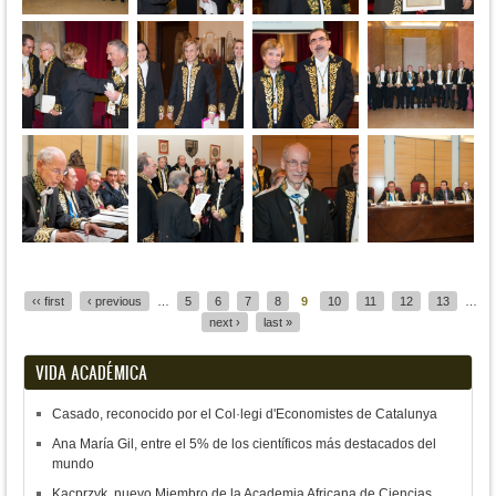
Pages
‹‹ first
‹ previous
…
5
6
7
8
9
10
11
12
13
…
next ›
last »
VIDA ACADÉMICA
Casado, reconocido por el Col·legi d'Economistes de Catalunya
Ana María Gil, entre el 5% de los científicos más destacados del
mundo
Kacprzyk, nuevo Miembro de la Academia Africana de Ciencias