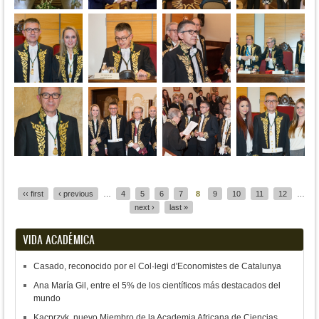
Pages
‹‹ first
‹ previous
…
4
5
6
7
8
9
10
11
12
…
next ›
last »
VIDA ACADÉMICA
Casado, reconocido por el Col·legi d'Economistes de Catalunya
Ana María Gil, entre el 5% de los científicos más destacados del
mundo
Kacprzyk, nuevo Miembro de la Academia Africana de Ciencias