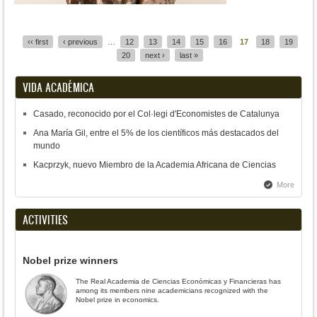
Pages
‹‹ first
‹ previous
…
12
13
14
15
16
17
18
19
20
next ›
last »
VIDA ACADÉMICA
Casado, reconocido por el Col·legi d'Economistes de Catalunya
Ana María Gil, entre el 5% de los científicos más destacados del
mundo
Kacprzyk, nuevo Miembro de la Academia Africana de Ciencias
More
ACTIVITIES
Nobel prize winners
The Real Academia de Ciencias Económicas y Financieras has
among its members nine academicians recognized with the
Nobel prize in economics.