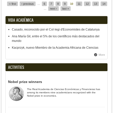
‹‹ first
‹ previous
…
6
7
8
9
10
11
12
13
14
…
next ›
last »
VIDA ACADÉMICA
Casado, reconocido por el Col·legi d'Economistes de Catalunya
Ana María Gil, entre el 5% de los científicos más destacados del
mundo
Kacprzyk, nuevo Miembro de la Academia Africana de Ciencias
More
ACTIVITIES
Nobel prize winners
The Real Academia de Ciencias Económicas y Financieras has
among its members nine academicians recognized with the
Nobel prize in economics.