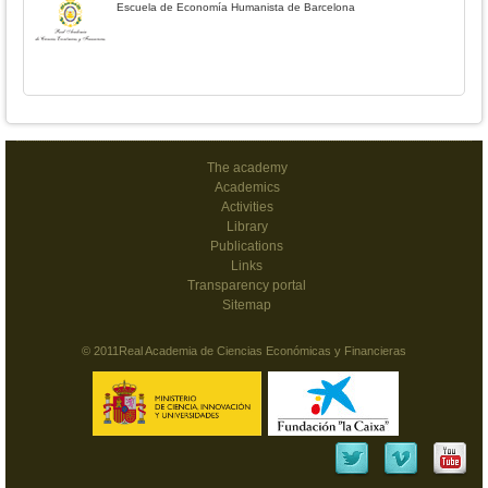
Escuela de Economía Humanista de Barcelona
The academy
Academics
Activities
Library
Publications
Links
Transparency portal
Sitemap
© 2011Real Academia de Ciencias Económicas y Financieras