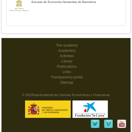
Escuela de Economía Humanista de Barcelona
The academy
Academics
Activities
Library
Publications
Links
Transparency portal
Sitemap
© 2011Real Academia de Ciencias Económicas y Financieras