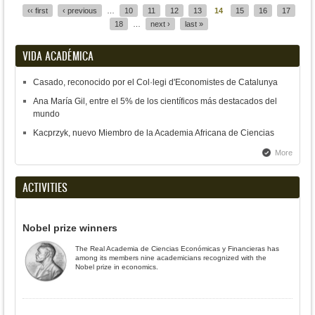
‹‹ first
‹ previous
…
10
11
12
13
14
15
16
17
18
…
next ›
last »
VIDA ACADÉMICA
Casado, reconocido por el Col·legi d'Economistes de Catalunya
Ana María Gil, entre el 5% de los científicos más destacados del
mundo
Kacprzyk, nuevo Miembro de la Academia Africana de Ciencias
More
ACTIVITIES
Nobel prize winners
The Real Academia de Ciencias Económicas y Financieras has
among its members nine academicians recognized with the
Nobel prize in economics.