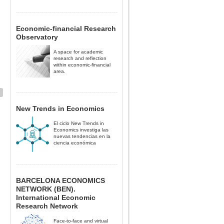
Economic-financial Research
Observatory
A space for academic
research and reflection
within economic-financial
area.
New Trends in Economics
El ciclo New Trends in
Economics investiga las
nuevas tendencias en la
ciencia económica
BARCELONA ECONOMICS
NETWORK (BEN).
International Economic
Research Network
Face-to-face and virtual