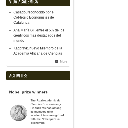
VIDA ACADÉMICA
Casado, reconocido por el
Col·legi d'Economistes de
Catalunya
Ana María Gil, entre el 5% de los
científicos más destacados del
mundo
Kacprzyk, nuevo Miembro de la
Academia Africana de Ciencias
More
ACTIVITIES
Nobel prize winners
The Real Academia de
Ciencias Económicas y
Financieras has among
its members nine
academicians recognized
with the Nobel prize in
economics.