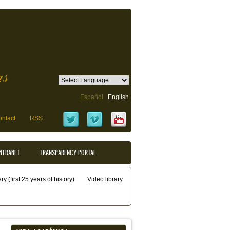
as
Español
English
ntact
RSS
INTRANET
TRANSPARENCY PORTAL
y (first 25 years of history)
Video library