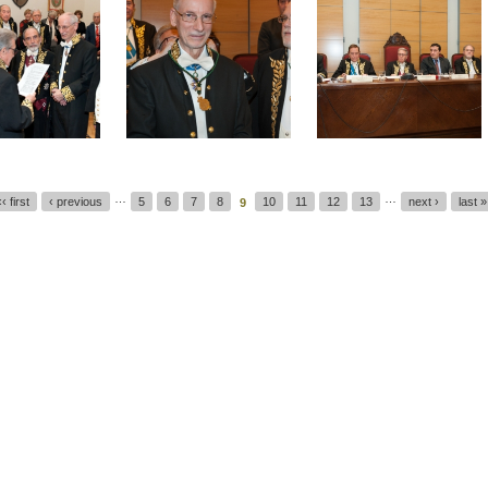
…
…
‹‹ first
‹ previous
5
6
7
8
10
11
12
13
next ›
last »
9