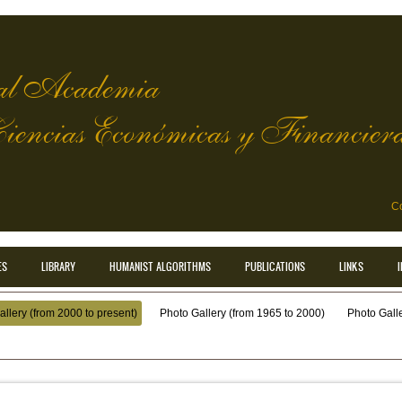
l Academia
Ciencias Económicas y Financier
Co
ES
LIBRARY
HUMANIST ALGORITHMS
PUBLICATIONS
LINKS
llery (from 2000 to present)
Photo Gallery (from 1965 to 2000)
Photo Galler