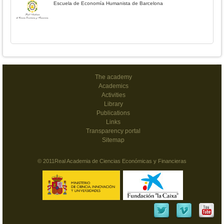
Escuela de Economía Humanista de Barcelona
The academy
Academics
Activities
Library
Publications
Links
Transparency portal
Sitemap
© 2011Real Academia de Ciencias Económicas y Financieras