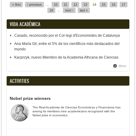
‹‹ first
‹ previous
…
10
11
12
13
14
15
16
17
18
…
next ›
last »
VIDA ACADÉMICA
Casado, reconocido por el Col·legi d'Economistes de Catalunya
Ana María Gil, entre el 5% de los científicos más destacados del
mundo
Kacprzyk, nuevo Miembro de la Academia Africana de Ciencias
More
ACTIVITIES
Nobel prize winners
The Real Academia de Ciencias Económicas y Financieras has
among its members nine academicians recognized with the
Nobel prize in economics.