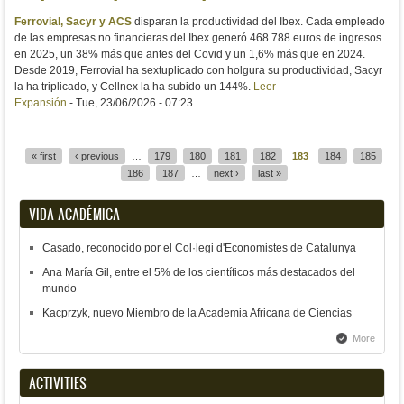
Ferrovial, Sacyr y ACS
disparan la productividad del Ibex. Cada empleado
de las empresas no financieras del Ibex generó 468.788 euros de ingresos
en 2025, un 38% más que antes del Covid y un 1,6% más que en 2024.
Desde 2019, Ferrovial ha sextuplicado con holgura su productividad, Sacyr
la ha triplicado, y Cellnex la ha subido un 144%.
Leer
Expansión
-
Tue, 23/06/2026 - 07:23
« first
‹ previous
…
179
180
181
182
183
184
185
Pages
186
187
…
next ›
last »
VIDA ACADÉMICA
Casado, reconocido por el Col·legi d'Economistes de Catalunya
Ana María Gil, entre el 5% de los científicos más destacados del
mundo
Kacprzyk, nuevo Miembro de la Academia Africana de Ciencias
More
ACTIVITIES