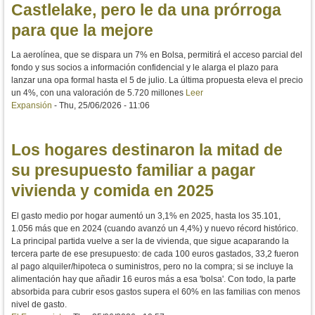
Castlelake, pero le da una prórroga
para que la mejore
La aerolínea, que se dispara un 7% en Bolsa, permitirá el acceso parcial del
fondo y sus socios a información confidencial y le alarga el plazo para
lanzar una opa formal hasta el 5 de julio. La última propuesta eleva el precio
un 4%, con una valoración de 5.720 millones
Leer
Expansión
-
Thu, 25/06/2026 - 11:06
Los hogares destinaron la mitad de
su presupuesto familiar a pagar
vivienda y comida en 2025
El gasto medio por hogar aumentó un 3,1% en 2025, hasta los 35.101,
1.056 más que en 2024 (cuando avanzó un 4,4%) y nuevo récord histórico.
La principal partida vuelve a ser la de vivienda, que sigue acaparando la
tercera parte de ese presupuesto: de cada 100 euros gastados, 33,2 fueron
al pago alquiler/hipoteca o suministros, pero no la compra; si se incluye la
alimentación hay que añadir 16 euros más a esa 'bolsa'. Con todo, la parte
absorbida para cubrir esos gastos supera el 60% en las familias con menos
nivel de gasto.