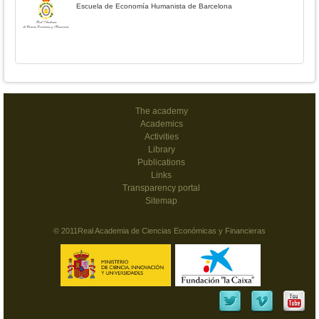
Escuela de Economía Humanista de Barcelona
The academy
Academics
Activities
Library
Publications
Links
Transparency portal
Sitemap
© 2011Real Academia de Ciencias Económicas y Financieras