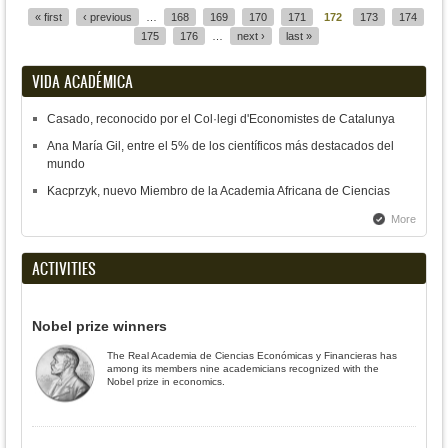
« first
‹ previous
…
168
169
170
171
172
173
174
Pages
175
176
…
next ›
last »
VIDA ACADÉMICA
Casado, reconocido por el Col·legi d'Economistes de Catalunya
Ana María Gil, entre el 5% de los científicos más destacados del
mundo
Kacprzyk, nuevo Miembro de la Academia Africana de Ciencias
More
ACTIVITIES
Nobel prize winners
The Real Academia de Ciencias Económicas y Financieras has
among its members nine academicians recognized with the
Nobel prize in economics.