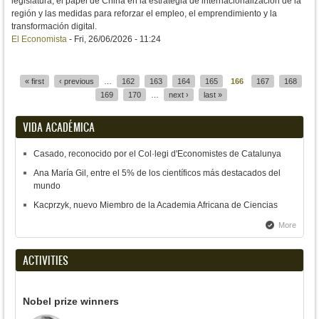
legislatura, el papel de China en la estrategia de internacionalización de la
región y las medidas para reforzar el empleo, el emprendimiento y la
transformación digital.
El Economista
-
Fri, 26/06/2026 - 11:24
« first
‹ previous
…
162
163
164
165
166
167
168
Pages
169
170
…
next ›
last »
VIDA ACADÉMICA
Casado, reconocido por el Col·legi d'Economistes de Catalunya
Ana María Gil, entre el 5% de los científicos más destacados del
mundo
Kacprzyk, nuevo Miembro de la Academia Africana de Ciencias
More
ACTIVITIES
Nobel prize winners